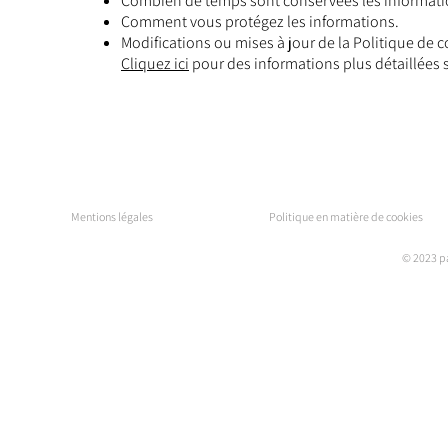
Combien de temps sont conservées les informati
Comment vous protégez les informations.
Modifications ou mises à jour de la Politique de c
Cliquez ici
pour des informations plus détaillées 
Mentions légales
Politique en matière de cookies
© 2023 pa